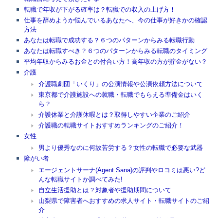
転職で年収が下がる確率は？転職での収入の上げ方！
仕事を辞めようか悩んでいるあなたへ、今の仕事が好きかの確認
方法
あなたは転職で成功する？６つのパターンからみる転職行動
あなたは転職すべき？６つのパターンからみる転職のタイミング
平均年収からみるお金との付合い方！高年収の方が貯金がない？
介護
介護職劇団「いくり」の公演情報や公演依頼方法について
東京都で介護施設への就職・転職でもらえる準備金はいく
ら？
介護休業と介護休暇とは？取得しやすい企業のご紹介
介護職の転職サイトおすすめランキングのご紹介！
女性
男より優秀なのに何故苦労する？女性の転職で必要な武器
障がい者
エージェントサーナ(Agent Sana)の評判やロコミは悪い?ど
んな転職サイトか調べてみた!
自立生活援助とは？対象者や援助期間について
山梨県で障害者へおすすめの求人サイト・転職サイトのご紹
介