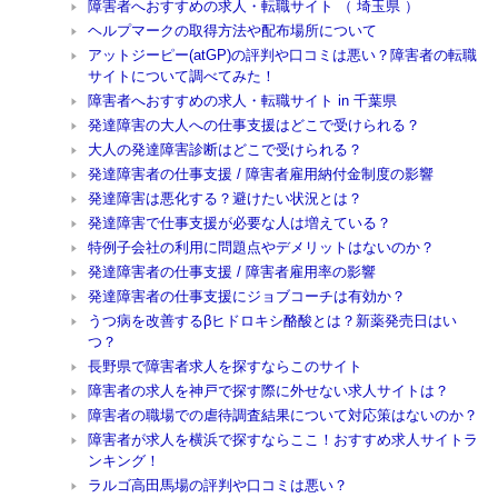
障害者へおすすめの求人・転職サイト （ 埼玉県 ）
ヘルプマークの取得方法や配布場所について
アットジーピー(atGP)の評判や口コミは悪い？障害者の転職
サイトについて調べてみた！
障害者へおすすめの求人・転職サイト in 千葉県
発達障害の大人への仕事支援はどこで受けられる？
大人の発達障害診断はどこで受けられる？
発達障害者の仕事支援 / 障害者雇用納付金制度の影響
発達障害は悪化する？避けたい状況とは？
発達障害で仕事支援が必要な人は増えている？
特例子会社の利用に問題点やデメリットはないのか？
発達障害者の仕事支援 / 障害者雇用率の影響
発達障害者の仕事支援にジョブコーチは有効か？
うつ病を改善するβヒドロキシ酪酸とは？新薬発売日はい
つ？
長野県で障害者求人を探すならこのサイト
障害者の求人を神戸で探す際に外せない求人サイトは？
障害者の職場での虐待調査結果について対応策はないのか？
障害者が求人を横浜で探すならここ！おすすめ求人サイトラ
ンキング！
ラルゴ高田馬場の評判や口コミは悪い？