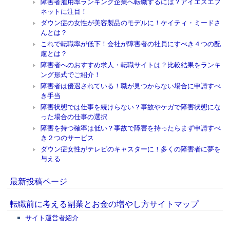
障害者雇用率ランキング企業へ転職するには？アイエスエフ
ネットに注目！
ダウン症の女性が美容製品のモデルに！ケイティ・ミードさ
んとは？
これで転職率が低下！会社が障害者の社員にすべき４つの配
慮とは？
障害者へのおすすめ求人・転職サイトは？比較結果をランキ
ング形式でご紹介！
障害者は優遇されている！職が見つからない場合に申請すべ
き手当
障害状態では仕事を続けらない？事故やケガで障害状態にな
った場合の仕事の選択
障害を持つ確率は低い？事故で障害を持ったらまず申請すべ
き２つのサービス
ダウン症女性がテレビのキャスターに！多くの障害者に夢を
与える
最新投稿ページ
転職前に考える副業とお金の増やし方サイトマップ
サイト運営者紹介