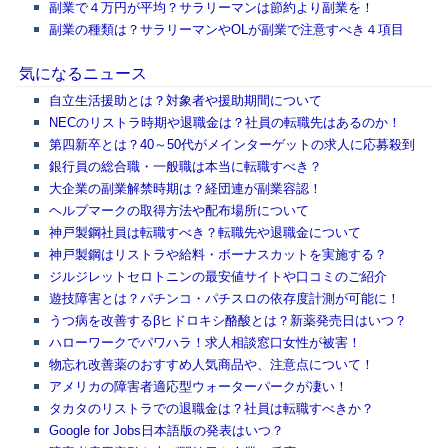
副業で４万円が平均？サラリーマンは節約より副業を！
副業の種類は？サラリーマンやOLが副業で注意すべき４項目
気になるニュース
自立生活援助とは？対象者や援助期間について
NECのリストラ時期や退職金は？社員の転職先はあるのか！
第四新卒とは？40～50代がメインターゲットの求人に応募殺到
銀行員の総合職・一般職は本当に転職すべき？
大企業の副業解禁時期は？経団連が副業容認！
ヘルプマークの取得方法や配布場所について
神戸製鋼社員は転職すべき？転職先や退職金について
神戸製鋼はリストラや給料・ボーナスカットを実施する？
ジルジレットセロトニンの最安値サイトや口コミのご紹介
遊技障害とは？パチンコ・パチスロの依存度計測が可能に！
うつ病を改善するβヒドロキシ酪酸とは？新薬発売日はいつ？
ハローワークでパワハラ！求人相談窓口女性が被害！
物忘れ改善薬のおすすめ人気商品や、注意点について！
アメリカの障害者適応型ウォーターパークが凄い！
タカタのリストラでの退職金は？社員は転職すべきか？
Google for Jobs日本語版の発表はいつ？