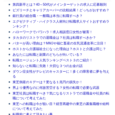
第四新卒とは？40～50代がメインターゲットの求人に応募殺到
ビズリーチとキャリアカーバーの比較結果！どっちがおすすめ？
銀行員の総合職・一般職は本当に転職すべき？
エグゼクティブ・ハイクラス人材向け転職求人サイトおすすめラ
ンキング！
ハローワークでパワハラ！求人相談窓口女性が被害！
タカタのリストラでの退職金は？社員は転職すべきか？
バターが高い理由は？MMJや福仁畜産の生乳流通改革に注目！
ホストから介護福祉士になった理由は？ホストと介護は同じ？
あなたには転職と副業のどちらが向いている？
転職エージェント人気ランキングベスト３のご紹介！
知らないと転職に失敗！大切な３つのお金の話
ダウン症女性がテレビのキャスターに！多くの障害者に夢を与え
る
東芝倒産のＸデーは？更なる１兆円の損失か！
男より優秀なのに何故苦労する？女性の転職で必要な武器
東芝社員は転職すべき？気になるリストラでの退職金や社員の転
職について考えてみた
東芝への転職は今が狙い目？経営再建中の東芝の募集職種や給料
について考えてみた
転職前に考えて頂きたい事