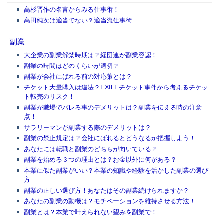
高杉晋作の名言からみる仕事術！
高田純次は適当でない？適当流仕事術
副業
大企業の副業解禁時期は？経団連が副業容認！
副業の時間はどのくらいが適切？
副業が会社にばれる前の対応策とは？
チケット大量購入は違法？EXILEチケット事件から考えるチケッ
ト転売のリスク！
副業が職場でバレる事のデメリットは？副業を伝える時の注意
点！
サラリーマンが副業する際のデメリットは？
副業の禁止規定は？会社にばれるとどうなるか把握しよう！
あなたには転職と副業のどちらが向いている？
副業を始める３つの理由とは？お金以外に何がある？
本業に似た副業がいい？本業の知識や経験を活かした副業の選び
方
副業の正しい選び方！あなたはその副業続けられますか？
あなたの副業の動機は？モチベーションを維持させる方法！
副業とは？本業で叶えられない望みを副業で！