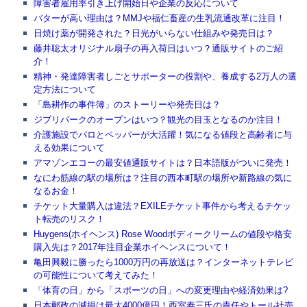
障害者雇用率引き上げ開始日や企業の反応について
バターが高い理由は？MMJや福仁畜産の生乳流通改革に注目！
日焼け薬が開発された？日光がいらない仕組みや発売日は？
藤井聡太オリジナル扇子の再入荷日はいつ？通販サイトのご紹
介！
精神・発達障害者しごとサポーターの役割や、養成する2万人の選
定方法について
「島耕作の事件簿」のストーリーや発売日は？
ジブリパークのオープンはいつ？観光の目玉となるのか注目！
介護施設でパロとペッパーが大活躍！気になる値段と高齢者に与
える効果について
アマゾンエコーの最安値通販サイトは？日本語版がついに発売！
なにわ筋線の駅の場所は？注目の西本町駅の場所や新路線の気に
なるお金！
チケット大量購入は違法？EXILEチケット事件から考えるチケッ
ト転売のリスク！
Huygens(ホイヘンス) Rose Woodボディークリームの値段や格安
購入先は？2017年注目企業ホイヘンスについて！
亀田興毅に勝ったら1000万円の再放送は？インターネットテレビ
の可能性について考えてみた！
「体育の日」から「スポーツの日」への変更理由や経済効果は?
日本郵政の減損は最大4000億円！西室泰三氏の責任やトール社売