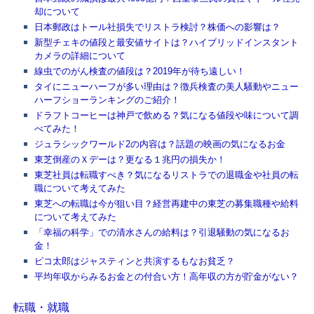
却について
日本郵政はトール社損失でリストラ検討？株価への影響は？
新型チェキの値段と最安値サイトは？ハイブリッドインスタント
カメラの詳細について
線虫でのがん検査の値段は？2019年が待ち遠しい！
タイにニューハーフが多い理由は？徴兵検査の美人騒動やニュー
ハーフショーランキングのご紹介！
ドラフトコーヒーは神戸で飲める？気になる値段や味について調
べてみた！
ジュラシックワールド2の内容は？話題の映画の気になるお金
東芝倒産のＸデーは？更なる１兆円の損失か！
東芝社員は転職すべき？気になるリストラでの退職金や社員の転
職について考えてみた
東芝への転職は今が狙い目？経営再建中の東芝の募集職種や給料
について考えてみた
「幸福の科学」での清水さんの給料は？引退騒動の気になるお
金！
ピコ太郎はジャスティンと共演するもなお貧乏？
平均年収からみるお金との付合い方！高年収の方が貯金がない？
転職・就職