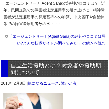
エージェントサーナ(Agent Sana)の評判やロコミは？ 近
年、民間企業での障害者法定雇用率の引き上げに、精神障
害者が法定雇用率の算定基準への加算、中央省庁や自治体
等での障害者雇用者数の水・・・
「エージェントサーナ(Agent Sana)の評判やロコミは悪
い?どんな転職サイトか調べてみた!」の続きを読む
自立生活援助とは？対象者や援助期
間について
2018年2月8日
[
気になるニュース
,
障がい者
]