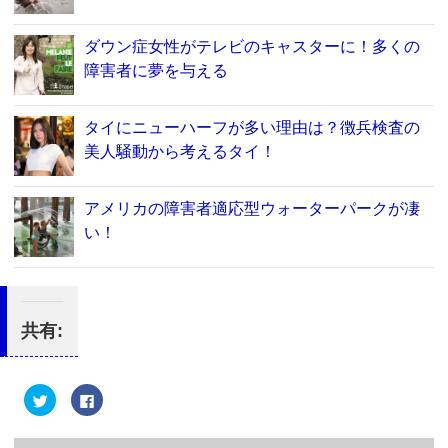
ダウン症女性がテレビのキャスターに！多くの
障害者に夢を与える
タイにニューハーフが多い理由は？徴兵検査の
美人騒動から考えるタイ！
アメリカの障害者適応型ウォーターパークが凄
い！
共有:
ク
F
リ
a
ッ
c
ク
e
し
b