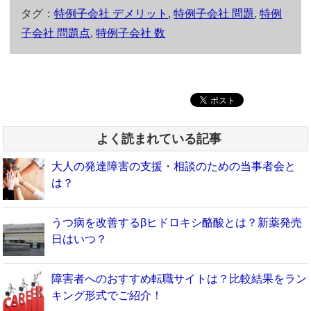
て
o
タグ：
特例子会社 デメリット
,
特例子会社 問題
,
特例
T
o
w
k
i
で
子会社 問題点
,
特例子会社 数
t
共
t
有
e
す
r
る
で
に
共
は
有
ク
(
リ
新
ッ
し
ク
い
し
ウ
て
よく読まれている記事
ィ
く
ン
だ
ド
さ
ウ
い
大人の発達障害の支援・相談のための当事者会と
で
(
開
新
は？
き
し
ま
い
す
ウ
)
ィ
うつ病を改善するβヒドロキシ酪酸とは？新薬発売
ン
ド
日はいつ？
ウ
で
開
き
ま
障害者へのおすすめ転職サイトは？比較結果をラン
す
)
キング形式でご紹介！