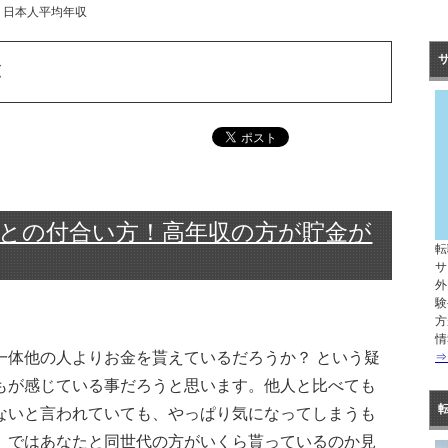
日本人平均年収
覧
との付合い方！高年収の方が貯金が
転
サ
外
験
方
情
一体他の人よりお金を貰えているだろうか？ という疑
⇒
もが感じている事だろうと思います。他人と比べても
ないと言われていても、やっぱり気になってしまうも
。ではあなたと同世代の方がいくら貰っているのか見